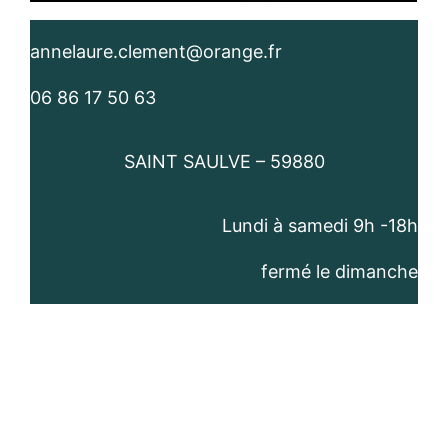
annelaure.clement@orange.fr
06 86 17 50 63
SAINT SAULVE – 59880
Lundi à samedi 9h -18h​
fermé le dimanche